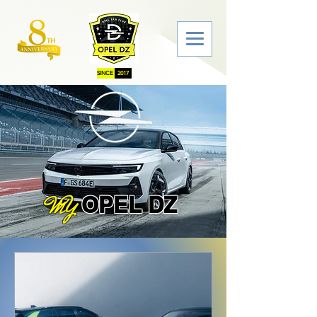
SINCE
2017
OPEL DZ
MY