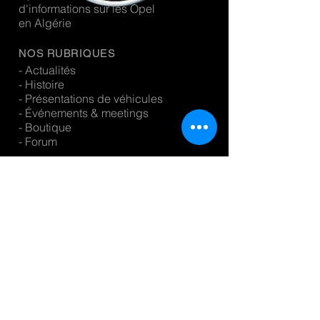
d'informations sur les Opel
en Algérie
NOS RUBRIQUES
- Actualités
- Histoire
- Présentations de véhicules
- Événements & meetings
- Boutique
- Forum
CONTACTEZ NOUS
contact.opeldz@gmail.com
Algérie
©
Créé par d6 Marketing
www.d6-