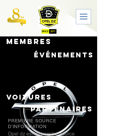
SINCE
2017
membres
événements
voitures
partenaires
PREMIÉRE SOURCE
D'INFORMATION
Opel dz est la première source