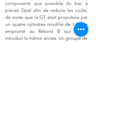
composants que possible du bac à 
pièces Opel afin de réduire les coûts, 
de sorte que la GT était propulsée par 
un quatre cylindres modifié de 1,9 litre 
emprunté au Rekord B qui a été 
introduit la même année. Un groupe de 
journalistes soigneusement 
sélectionnés a été invité sur la piste 
d’essai d’Opel à Dudenhofen, en 
Allemagne, pour mettre la GT à 
l’épreuve peu de temps après son 
introduction.
L’Experimental GT a suscité une 
réaction extrêmement positive de la 
part du public, de la presse et, 
étonnamment, des dirigeants de GM 
lors de son dévoilement à Francfort. 
Fait révélateur, Schnell se souvient que 
personne n’avait rien de négatif à dire 