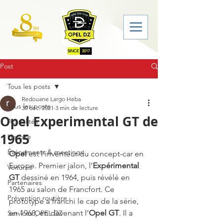
SINCE
2017
Post
Tous les posts
Redouane Largo Heba
Tous les posts
30 déc. 2021
3 min de lecture
Opel Experimental GT de
Actualités
1965
Histoire
Événements & meetings
Opel
 est l’inventeur du concept-car en 
Europe. Premier jalon, l’
Expérimental 
Voitures
GT
 dessiné en 1964, puis révélé en 
Partenaires
1965 au salon de Francfort. Ce 
Prévention routière
prototype a franchi le cap de la série, 
en 1968, en devenant l’
Opel GT
. Il a 
Services OPEL DZ