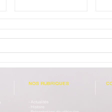
La Gamme Opel Algérie
COUP
Algé
NOS RUBRIQUES
C
- Actualités
e
- Histoire
- Présentations de véhicules