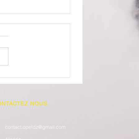
 D'envoi d'OPEL en
rie
ONTACTEZ NOUS
contact.opeldz@gmail.com