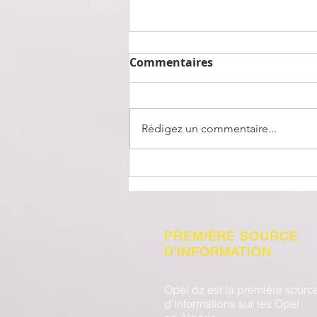
Commentaires
Rédigez un commentaire...
OPEL Algérie se dote d'un
centre d'appel
PREMIÉRE SOURCE
D'INFORMATION
Opel dz est la première sourc
d'informations sur les Opel