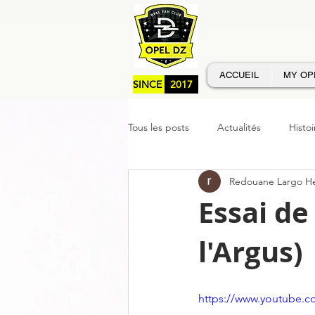
ACCUEIL
MY OP
SINCE
2017
Tous les posts
Actualités
Histoi
Redouane Largo H
Services OPEL DZ
Essai de
l'Argus)
https://www.youtube