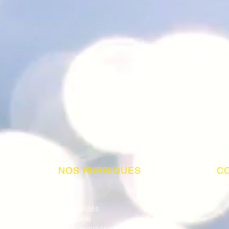
NOS RUBRIQUES
C
- Actualités
e
- Histoire
- Présentations de véhicules