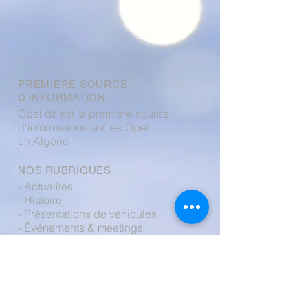
PREMIÉRE SOURCE
D'INFORMATION
Opel dz est la première source
d'informations sur les Opel
en Algérie
NOS RUBRIQUES
- Actualités
- Histoire
- Présentations de véhicules
- Événements & meetings
- Boutique
- Forum
CONTACTEZ NOUS