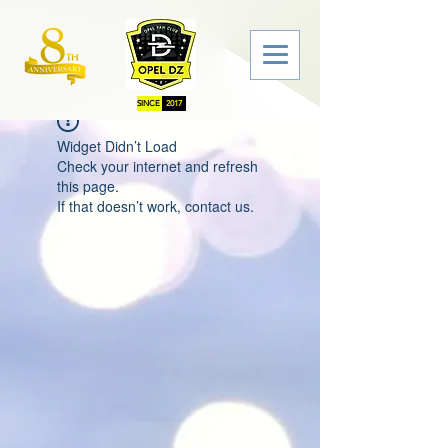
SINCE
2017
Widget Didn’t Load
Check your internet and refresh
this page.
If that doesn’t work, contact us.