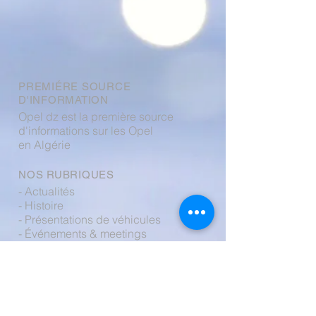
PREMIÉRE SOURCE
D'INFORMATION
Opel dz est la première source
d'informations sur les Opel
en Algérie
NOS RUBRIQUES
- Actualités
- Histoire
- Présentations de véhicules
- Événements & meetings
- Boutique
- Forum
CONTACTEZ NOUS