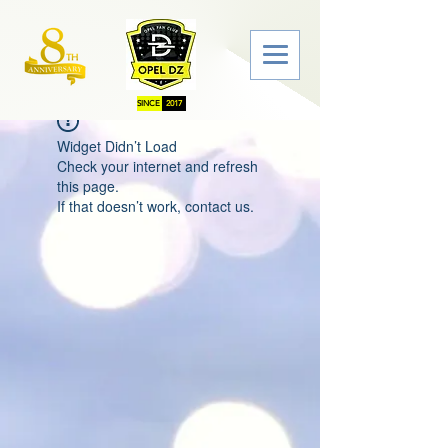
SINCE
2017
Widget Didn’t Load
Check your internet and refresh
this page.
If that doesn’t work, contact us.