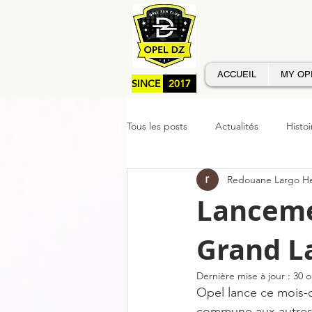
ACCUEIL
MY OP
SINCE
2017
Tous les posts
Actualités
Histoi
Redouane Largo H
Services OPEL DZ
Lanceme
Grand L
Dernière mise à jour :
30 o
Opel lance ce mois-ci
commune aux autres 