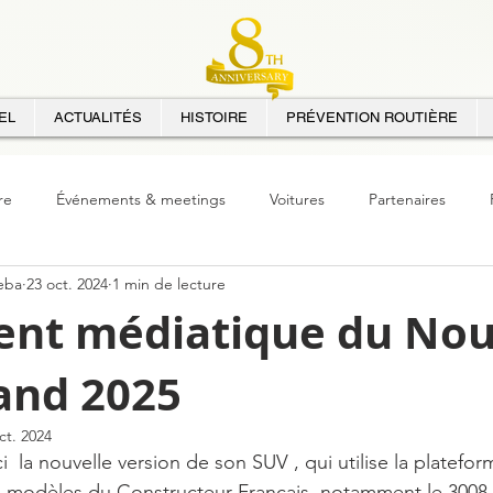
EL
ACTUALITÉS
HISTOIRE
PRÉVENTION ROUTIÈRE
re
Événements & meetings
Voitures
Partenaires
eba
23 oct. 2024
1 min de lecture
nt médiatique du No
and 2025
ct. 2024
  la nouvelle version de son SUV , qui utilise la platefor
modèles du Constructeur Français, notamment le 3008.