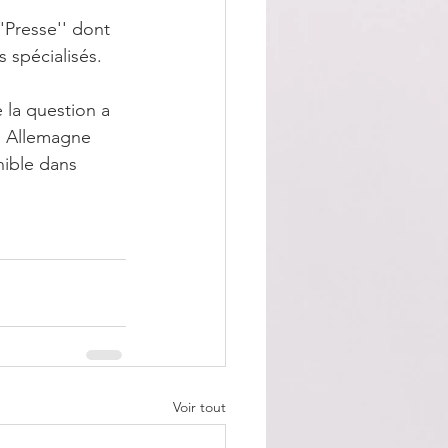
'Presse'' dont 
 spécialisés.
la question a 
n Allemagne 
nible dans 
Voir tout