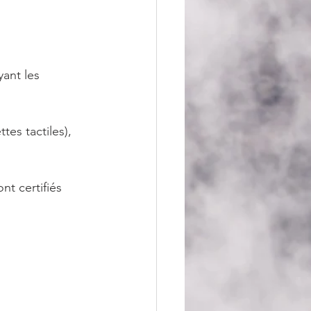
ant les 
tes tactiles), 
t certifiés 